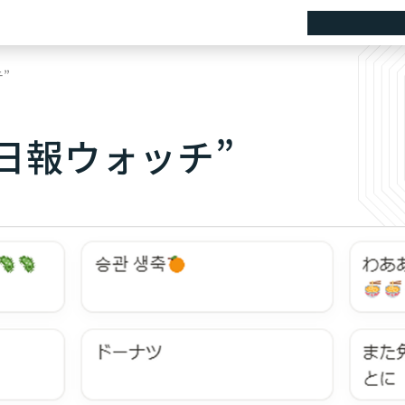
AICを知る
人を
”
日報ウォッチ”