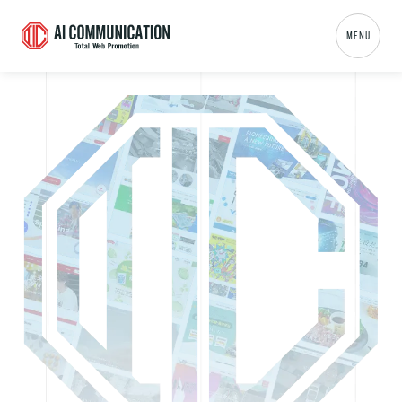
名古屋・東京・大阪のホームページ制作会社なら株式会社AIコミュニケーション
MENU
01
TOP
02
事業内容
+
03
制作実績
04
会社概要
05
新着情報
06
ブログ
07
弊社の特徴
+