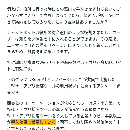
例えば、役所に行った時にどの窓口で手続きをすれば良いかが
わからずに入り口で立ち止まっていたら、係の人が話しかけて
きて案内をしてもらった、という経験はありませんか？
チャットボットは役所の総合窓口のような役割を果たし、ユー
ザーは知りたい情報を手に入れることができます。その結果、
ユーザーは目的の場所（ページ）にすぐにたどり着くことがで
きるため、離脱防止に繋がります。
特に導線が複雑なWebサイトや商品数やカテゴリが多いECサイ
トに有効です。
下のグラフはRepro社とナノベーション社が共同で実施した
「Web・アプリ接客ツールの利用状況」に関するアンケート調
査です。
顧客とのコミュニケーションが求められる「流通・小売業」で
Web・アプリ接客ツールの導入が進んでいる傾向にあり、
Web・アプリ接客ツールを導入している企業のうち、半数以上
が
導入効果に満足している
と回答しており顧客体験価値の向上
に寄与していると考えられます。