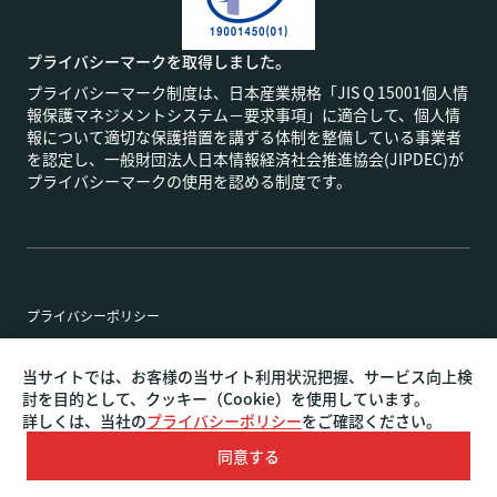
プライバシーマークを取得しました。
プライバシーマーク制度は、日本産業規格「JIS Q 15001個人情
報保護マネジメントシステム－要求事項」に適合して、個人情
報について適切な保護措置を講ずる体制を整備している事業者
を認定し、一般財団法人日本情報経済社会推進協会(JIPDEC)が
プライバシーマークの使用を認める制度です。
プライバシーポリシー
特定商取引法に基づく表記
当サイトでは、お客様の当サイト利用状況把握、サービス向上検
討を目的として、クッキー（Cookie）を使用しています。
詳しくは、当社の
プライバシーポリシー
をご確認ください。
名古屋・東京・大阪のホームページ制作やリニューアルな
Copyright©
ら
AI COMMUNICATION.
ALL RIGHTS RESERVED.
同意する