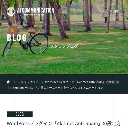
MENU
B
L
O
G
01
TOP
スタッフブログ
02
事業内容
+
03
制作実績
04
会社概要
スタッフブログ
WordPressプラグイン「Akismet Anti-Spam」の設定方法
｜takememo Vo.13 - 名古屋のホームページ制作ならAIコミュニケーション
05
新着情報
06
ブログ
07
弊社の特徴
+
BLOG
WordPressプラグイン「Akismet Anti-Spam」の設定方