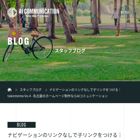
MENU
B
L
O
G
01
TOP
スタッフブログ
02
事業内容
+
03
制作実績
04
会社概要
スタッフブログ
ナビゲーションのリンクなしで子リンクをつける｜
takememo Vo.4 - 名古屋のホームページ制作ならAIコミュニケーション
05
新着情報
06
ブログ
07
弊社の特徴
+
BLOG
ナビゲーションのリンクなしで子リンクをつける｜