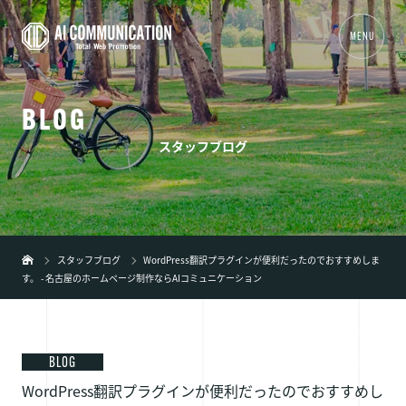
MENU
B
L
O
G
01
TOP
スタッフブログ
02
事業内容
+
03
制作実績
04
会社概要
スタッフブログ
WordPress翻訳プラグインが便利だったのでおすすめしま
す。 - 名古屋のホームページ制作ならAIコミュニケーション
05
新着情報
06
ブログ
07
弊社の特徴
+
BLOG
WordPress翻訳プラグインが便利だったのでおすすめし