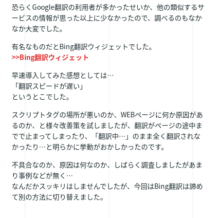
恐らくGoogle翻訳の利用者が多かったせいか、他の類似するサ
ービスの情報が思った以上に少なかったので、調べるのもなか
なか大変でした。
有名なものだとBing翻訳ウィジェットでした。
>>Bing翻訳ウィジェット
早速導入してみた感想としては…
「翻訳スピードが遅い」
というとこでした。
スクリプトタグの場所が悪いのか、WEBページに何か原因があ
るのか、と様々改善策を試しましたが、翻訳がページの途中ま
でで止まってしまったり、「翻訳中…」のまま全く翻訳されな
かったり…と明らかに挙動がおかしかったのです。
不具合なのか、原因は何なのか、しばらく調査しましたがあま
り事例などが無く…
なんだかスッキリはしませんでしたが、今回はBing翻訳は諦め
て別の方法に切り替えました。