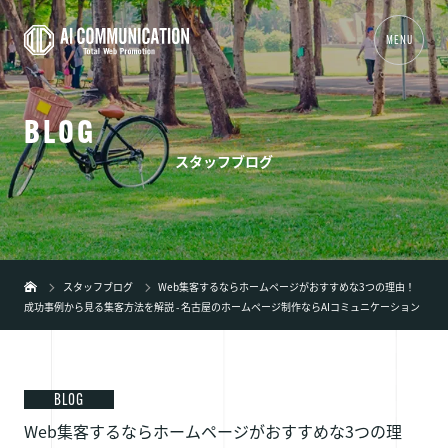
MENU
B
L
O
G
01
TOP
スタッフブログ
02
事業内容
+
03
制作実績
04
会社概要
スタッフブログ
Web集客するならホームページがおすすめな3つの理由！
成功事例から見る集客方法を解説 - 名古屋のホームページ制作ならAIコミュニケーション
05
新着情報
06
ブログ
07
弊社の特徴
+
BLOG
Web集客するならホームページがおすすめな3つの理