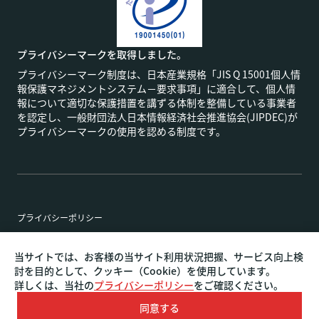
プライバシーマークを取得しました。
プライバシーマーク制度は、日本産業規格「JIS Q 15001個人情
報保護マネジメントシステム－要求事項」に適合して、個人情
報について適切な保護措置を講ずる体制を整備している事業者
を認定し、一般財団法人日本情報経済社会推進協会(JIPDEC)が
プライバシーマークの使用を認める制度です。
プライバシーポリシー
特定商取引法に基づく表記
当サイトでは、お客様の当サイト利用状況把握、サービス向上検
討を目的として、クッキー（Cookie）を使用しています。
詳しくは、当社の
プライバシーポリシー
をご確認ください。
名古屋・東京・大阪のホームページ制作やリニューアルな
Copyright©
ら
AI COMMUNICATION.
ALL RIGHTS RESERVED.
同意する