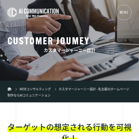
MENU
CUSTOMER JOUMEY
01
TOP
カスタマージャーニー設計
02
事業内容
+
03
制作実績
04
会社概要
WEBコンサルティング
カスタマージャーニー設計 - 名古屋のホームページ
制作ならAIコミュニケーション
05
新着情報
06
ブログ
ターゲットの想定される行動を可視
07
弊社の特徴
+
化！