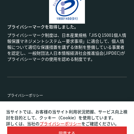
プライバシーマークを取得しました。
プライバシーマーク制度は、日本産業規格「JIS Q 15001個人情
報保護マネジメントシステム－要求事項」に適合して、個人情
報について適切な保護措置を講ずる体制を整備している事業者
を認定し、一般財団法人日本情報経済社会推進協会(JIPDEC)が
プライバシーマークの使用を認める制度です。
プライバシーポリシー
特定商取引法に基づく表記
当サイトでは、お客様の当サイト利用状況把握、サービス向上検
討を目的として、クッキー（Cookie）を使用しています。
詳しくは、当社の
プライバシーポリシー
をご確認ください。
名古屋・東京・大阪のホームページ制作やリニューアルな
Copyright©
ら
AI COMMUNICATION.
ALL RIGHTS RESERVED.
同意する