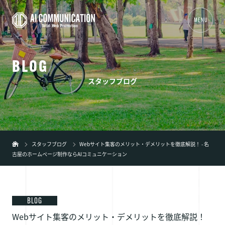
MENU
B
L
O
G
01
TOP
スタッフブログ
02
事業内容
+
03
制作実績
04
会社概要
スタッフブログ
Webサイト集客のメリット・デメリットを徹底解説！ - 名
古屋のホームページ制作ならAIコミュニケーション
05
新着情報
06
ブログ
07
弊社の特徴
+
BLOG
Webサイト集客のメリット・デメリットを徹底解説！