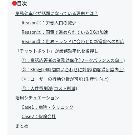
目次
業務効率化が話題になっている理由とは？
Reason①：労働人口の減少
Reason②：国策で進められているDXの加速
Reason③：世界トレンドに合わせた新常識への対応
「チャットボット」が業務効率化を後押し
①：電話応答者の業務効率化(ワークバランスの向上)
②：365日24時間問い合わせに対応(顧客満足度向上)
③：ユーザーの行動分析が可能 (生産性向上)
④：人件費削減(コスト削減)
活用シチュエーション
Case1：病院・クリニック
Case2：保険会社
まとめ