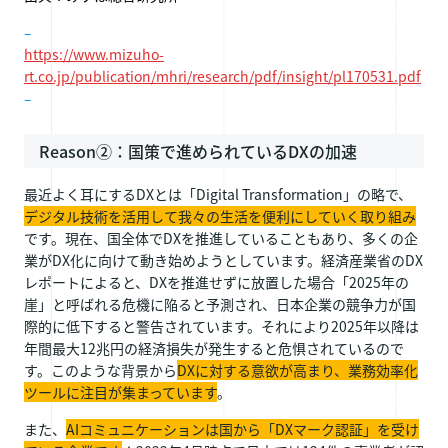
–
https://www.mizuho-
rt.co.jp/publication/mhri/research/pdf/insight/pl170531.pdf
–
Reason②：国策で進められているDXの加速
最近よく耳にするDXとは「Digital Transformation」の略で、
デジタル技術を活用して我々の生活を便利にしていく取り組み
です。現在、国全体でDXを推進していることもあり、多くの企
業がDX化に向けて動き始めようとしています。経済産業省のDX
レポートによると、DXを推進せずに放置した場合「2025年の
崖」と呼ばれる危機に陥ると予測され、日本企業の競争力が国
際的に低下すると警告されています。それにより2025年以降は
年間最大12兆円の経済損失が発生すると危惧されているので
す。このような背景から
DXに対する意欲が高まり、業務効率化
ツールに注目が集まっています
。
また、
AIコミュニケーションは国から「DXマーク認証」を受け