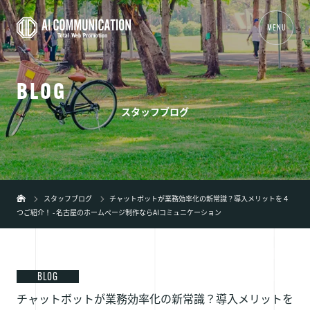
MENU
B
L
O
G
01
TOP
スタッフブログ
02
事業内容
+
03
制作実績
04
会社概要
スタッフブログ
チャットボットが業務効率化の新常識？導入メリットを４
つご紹介！ - 名古屋のホームページ制作ならAIコミュニケーション
05
新着情報
06
ブログ
07
弊社の特徴
+
BLOG
チャットボットが業務効率化の新常識？導入メリットを