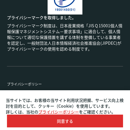
プライバシーマークを取得しました。
プライバシーマーク制度は、日本産業規格「JIS Q 15001個人情
報保護マネジメントシステム－要求事項」に適合して、個人情
報について適切な保護措置を講ずる体制を整備している事業者
を認定し、一般財団法人日本情報経済社会推進協会(JIPDEC)が
プライバシーマークの使用を認める制度です。
プライバシーポリシー
特定商取引法に基づく表記
当サイトでは、お客様の当サイト利用状況把握、サービス向上検
討を目的として、クッキー（Cookie）を使用しています。
詳しくは、当社の
プライバシーポリシー
をご確認ください。
名古屋・東京・大阪のホームページ制作やリニューアルな
Copyright©
ら
AI COMMUNICATION.
ALL RIGHTS RESERVED.
同意する