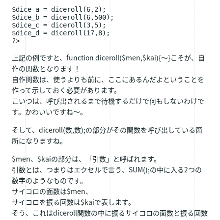
$dice_a = diceroll(6,2);

$dice_b = diceroll(6,500);

$dice_c = diceroll(3,5);

$dice_d = diceroll(17,8);

上記の例ですと、function diceroll($men,$kai){～}こそが、自
作の関数となります！
自作関数は、使うよりも前に、ここにあるんだよということを
作って示しておく必要があります。
こいつは、呼び出されるまで待機するだけで何もしないわけで
す。かわいいですね～。
そして、diceroll(数,数);の部分がその関数を呼び出している箇
所になりますね。
$men、$kaiの部分は、「引数」と呼ばれます。
引数とは、つまりはエクセルで言う、SUM();の中に入る2つの
数字のようなものです。
サイコロの面数は$men、
サイコロを振る回数は$kaiで表します。
そう、これはdiceroll関数の中に振るサイコロの面数と振る回数