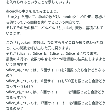
を入れられるということを示しています。
dicerollの中身を見てみましょう。
「for文」を用いて、$kaiの数だけ、rand();というPHPに最初か
ら備わっている関数を実行するという内容です。
そしてその数の和が、どんどん「$goukei」変数に蓄積されて
いきます。
この「$goukei」変数は、ひたすらサイコロが振り終わったあ
と、この関数を呼び出した元に戻ります。
それが$dice_a、$dice_b、$dice_c、$dice_dになります。
最後の４行は、変数の中身をdiceroll();関数の結果にしますよと
いう意味です。
$dice_aについては、６面サイコロを2回振ったら合計どうなる
の？
$dice_bについては、６面サイコロを500回も振ったら合計どう
なっちゃうわけ？
$dice_cについては、３面サイコロ……を5回振ったら合計どう
なるっすか？
$dice_dについては、17面サイコロ！！を8回振ったら合計どう
なるのか？