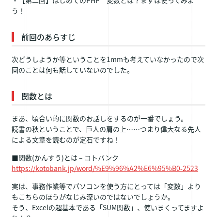
・【第二回】はじめてのPHP 変数とは？まずは使ってみよ
う！
前回のあらすじ
次どうしようか等ということを1mmも考えていなかったので次
回のことは何も話していないのでした。
関数とは
まあ、頃合い的に関数のお話しをするのが一番でしょう。
読書の秋ということで、巨人の肩の上……つまり偉大なる先人
による文章を読むのが定石ですね！
■関数(かんすう)とは – コトバンク
https://kotobank.jp/word/%E9%96%A2%E6%95%B0-2523
実は、事務作業等でパソコンを使う方にとっては「変数」より
もこちらのほうがなじみ深いのではないでしょうか。
そう、Excelの超基本である「SUM関数」、使いまくってますよ