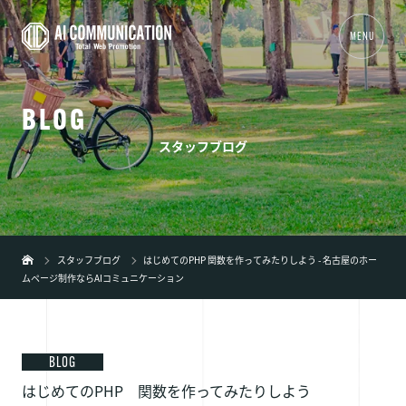
MENU
B
L
O
G
01
TOP
スタッフブログ
02
事業内容
+
03
制作実績
04
会社概要
スタッフブログ
はじめてのPHP 関数を作ってみたりしよう - 名古屋のホー
ムページ制作ならAIコミュニケーション
05
新着情報
06
ブログ
07
弊社の特徴
+
BLOG
はじめてのPHP 関数を作ってみたりしよう