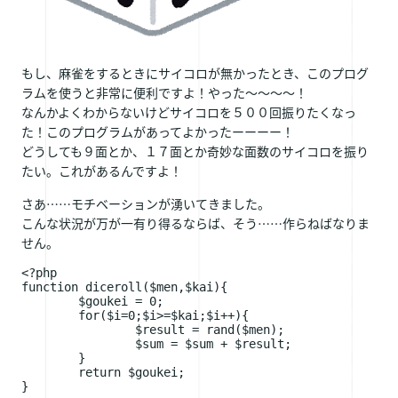
もし、麻雀をするときにサイコロが無かったとき、このプログ
ラムを使うと非常に便利ですよ！やった～～～～！
なんかよくわからないけどサイコロを５００回振りたくなっ
た！このプログラムがあってよかったーーーー！
どうしても９面とか、１７面とか奇妙な面数のサイコロを振り
たい。これがあるんですよ！
さあ……モチベーションが湧いてきました。
こんな状況が万が一有り得るならば、そう……作らねばなりま
せん。
<?php

function diceroll($men,$kai){

	$goukei = 0;

	for($i=0;$i>=$kai;$i++){

		$result = rand($men);

		$sum = $sum + $result;

	}

	return $goukei;

}
