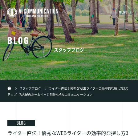
MENU
B
L
O
G
01
TOP
スタッフブログ
02
事業内容
+
03
制作実績
04
会社概要
スタッフブログ
ライター直伝！優秀なWEBライターの効率的な探し方3ス
テップ - 名古屋のホームページ制作ならAIコミュニケーション
05
新着情報
06
ブログ
07
弊社の特徴
+
BLOG
ライター直伝！優秀なWEBライターの効率的な探し方3