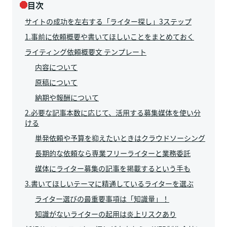
目次
サイトの成功を左右する「ライター探し」3ステップ
1.事前に依頼概要や書いてほしいことをまとめておく
ライティング依頼概要文 テンプレート
内容について
原稿について
納期や報酬について
2.必要な記事本数に応じて、活用する募集媒体を使い分
ける
単発依頼や予算を抑えたいときはクラウドソーシング
長期的な依頼なら専業フリーライターと業務委託
媒体にライター募集の記事を掲載するという手も
3.書いてほしいテーマに精通しているライターを選ぶ
ライター選びの最重要事項は「知識量」！
知識がないライターの起用は炎上リスクあり