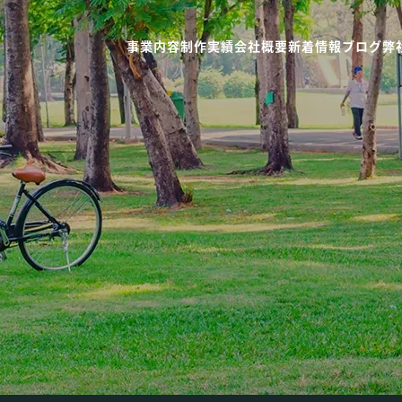
事業内容
制作実績
会社概要
新着情報
ブログ
弊
制作
WEBコンサルティング
コンテンツマーケティング
ページ制作
SNS広告
WEB広告・リスティング
行・アクセス解析
インフルエンサーマーケテ
ーションの特徴
AIコミュニケーションの強み