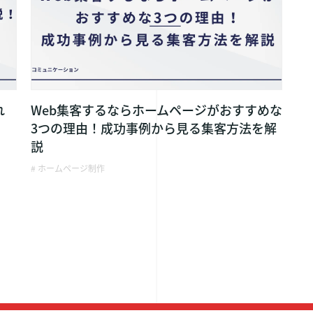
TOP
会社概要
事業内容
新着情報
ホームページ制作
れ
Web集客するならホームページがおすすめな
ブログ
ECサイト制作
3つの理由！成功事例から見る集客方法を解
ランディングページ制作
説
弊社の特徴
システム制作
# ホームページ制作
AIコミュニケ
保守・運用代行・アクセス解析
AIコミュニケ
WEBコンサルティング
10周年記念サ
コンテンツマーケティング支援
SNS広告
採用情報
WEB広告・リスティング広告運用代行
AICってどんな
インフルエンサーマーケティング
適正診断
仕事について
制作実績