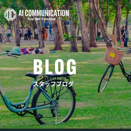
ホームページ
B
L
O
G
ECサイト制作
ランディング
スタッフブログ
システム制作
保守・運用代
AIコミュニケ