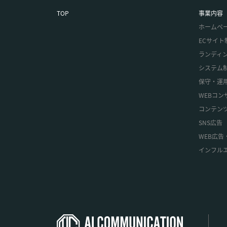
TOP
事業内容
ホームペ
ECサイト
ランディ
システム
保守・運
WEBコン
コンテン
SNS広告
WEB広
インフル