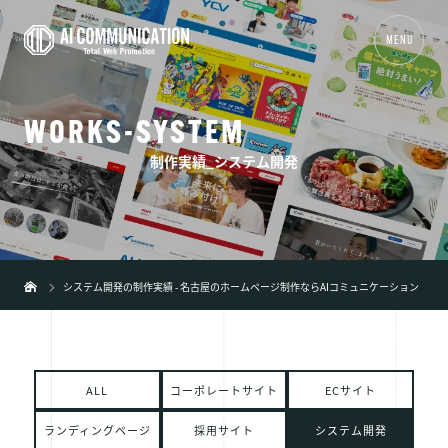
MENU
W
O
R
K
S
-
S
Y
S
T
E
M
01
TOP
制作実績_システム開発
02
事業内容
+
03
制作実績
04
会社概要
システム開発の制作実績 - 名古屋のホームページ制作ならAIコミュニケーション
05
新着情報
06
ブログ
ALL
コーポレートサイト
ECサイト
07
弊社の特徴
+
ランディングページ
採用サイト
システム開発