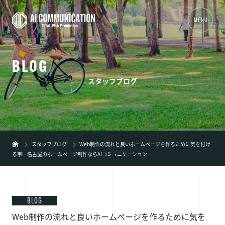
MENU
B
L
O
G
01
TOP
スタッフブログ
02
事業内容
+
03
制作実績
04
会社概要
スタッフブログ
Web制作の流れと良いホームページを作るために気を付け
る事! - 名古屋のホームページ制作ならAIコミュニケーション
05
新着情報
06
ブログ
07
弊社の特徴
+
BLOG
Web制作の流れと良いホームページを作るために気を