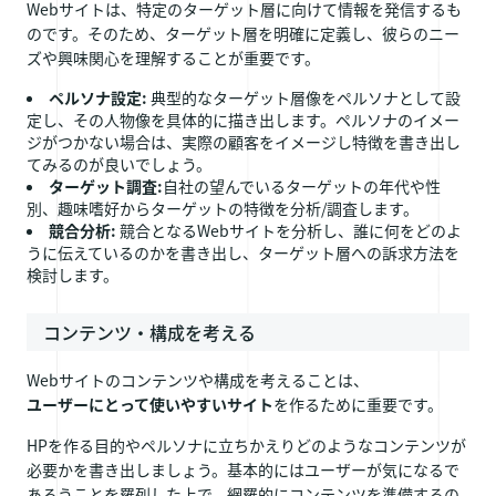
Webサイトは、特定のターゲット層に向けて情報を発信するも
のです。そのため、ターゲット層を明確に定義し、彼らのニー
ズや興味関心を理解することが重要です。
ペルソナ設定:
典型的なターゲット層像をペルソナとして設
定し、その人物像を具体的に描き出します。ペルソナのイメー
ジがつかない場合は、実際の顧客をイメージし特徴を書き出し
てみるのが良いでしょう。
ターゲット調査:
自社の望んでいるターゲットの年代や性
別、趣味嗜好からターゲットの特徴を分析/調査します。
競合分析:
競合となるWebサイトを分析し、誰に何をどのよ
うに伝えているのかを書き出し、ターゲット層への訴求方法を
検討します。
コンテンツ・構成を考える
Webサイトのコンテンツや構成を考えることは、
ユーザーにとって使いやすいサイト
を作るために重要です。
HPを作る目的やペルソナに立ちかえりどのようなコンテンツが
必要かを書き出しましょう。基本的にはユーザーが気になるで
あろうことを羅列した上で、網羅的にコンテンツを準備するの