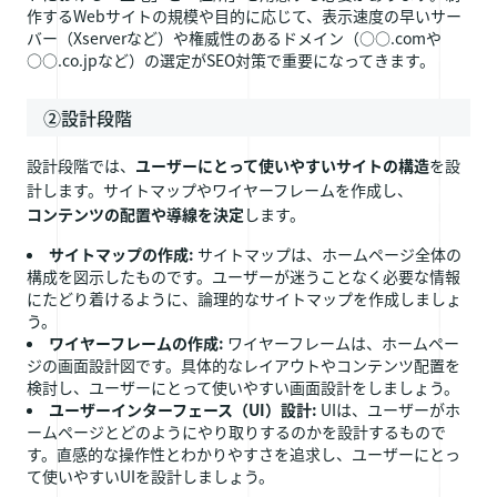
作するWebサイトの規模や目的に応じて、表示速度の早いサー
バー（Xserverなど）や権威性のあるドメイン（○○.comや
○○.co.jpなど）の選定がSEO対策で重要になってきます。
②設計段階
設計段階では、
ユーザーにとって使いやすいサイトの構造
を設
計します。サイトマップやワイヤーフレームを作成し、
コンテンツの配置や導線を決定
します。
サイトマップの作成:
サイトマップは、ホームページ全体の
構成を図示したものです。ユーザーが迷うことなく必要な情報
にたどり着けるように、論理的なサイトマップを作成しましょ
う。
ワイヤーフレームの作成:
ワイヤーフレームは、ホームペー
ジの画面設計図です。具体的なレイアウトやコンテンツ配置を
検討し、ユーザーにとって使いやすい画面設計をしましょう。
ユーザーインターフェース（UI）設計:
UIは、ユーザーがホ
ームページとどのようにやり取りするのかを設計するもので
す。直感的な操作性とわかりやすさを追求し、ユーザーにとっ
て使いやすいUIを設計しましょう。