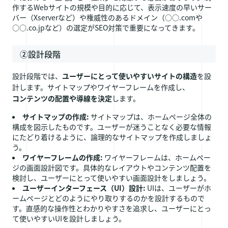
作するWebサイトの規模や目的に応じて、表示速度の早いサー
バー（Xserverなど）や権威性のあるドメイン（○○.comや
○○.co.jpなど）の選定がSEO対策で重要になってきます。
②設計段階
設計段階では、
ユーザーにとって使いやすいサイトの構造
を設
計します。サイトマップやワイヤーフレームを作成し、
コンテンツの配置や導線を決定
します。
サイトマップの作成:
サイトマップは、ホームページ全体の
構成を図示したものです。ユーザーが迷うことなく必要な情報
にたどり着けるように、論理的なサイトマップを作成しましょ
う。
ワイヤーフレームの作成:
ワイヤーフレームは、ホームペー
ジの画面設計図です。具体的なレイアウトやコンテンツ配置を
検討し、ユーザーにとって使いやすい画面設計をしましょう。
ユーザーインターフェース（UI）設計:
UIは、ユーザーがホ
ームページとどのようにやり取りするのかを設計するもので
す。直感的な操作性とわかりやすさを追求し、ユーザーにとっ
て使いやすいUIを設計しましょう。