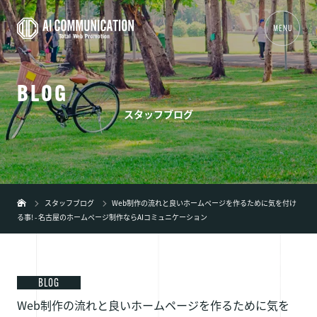
MENU
B
L
O
G
01
TOP
スタッフブログ
02
事業内容
+
03
制作実績
04
会社概要
スタッフブログ
Web制作の流れと良いホームページを作るために気を付け
る事! - 名古屋のホームページ制作ならAIコミュニケーション
05
新着情報
06
ブログ
07
弊社の特徴
+
BLOG
Web制作の流れと良いホームページを作るために気を