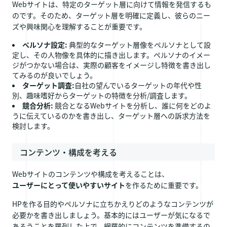
Webサイトは、特定のターゲット層に向けて情報を発信するも
のです。そのため、ターゲット層を明確に定義し、彼らのニー
ズや興味関心を理解することが重要です。
ペルソナ設定:
典型的なターゲット層像をペルソナとして設
定し、その人物像を具体的に描き出します。ペルソナのイメー
ジがつかない場合は、実際の顧客をイメージし特徴を書き出し
てみるのが良いでしょう。
ターゲット調査:
自社の望んでいるターゲットの年代や性
別、趣味嗜好からターゲットの特徴を分析/調査します。
競合分析:
競合となるWebサイトを分析し、誰に何をどのよ
うに伝えているのかを書き出し、ターゲット層への訴求方法を
検討します。
コンテンツ・構成を考える
Webサイトのコンテンツや構成を考えることは、
ユーザーにとって使いやすいサイト
を作るために重要です。
HPを作る目的やペルソナに立ちかえりどのようなコンテンツが
必要かを書き出しましょう。基本的にはユーザーが気になるで
あろうことを羅列した上で、網羅的にコンテンツを準備するの